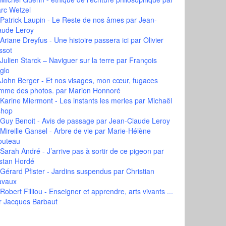
rc Wetzel
Patrick Laupin - Le Reste de nos âmes
par Jean-
aude Leroy
Ariane Dreyfus - Une histoire passera ici
par Olivier
ssot
Julien Starck – Naviguer sur la terre
par François
glo
John Berger - Et nos visages, mon cœur, fugaces
mme des photos.
par Marion Honnoré
Karine Miermont - Les instants les merles
par Michaël
shop
Guy Benoit - Avis de passage
par Jean-Claude Leroy
Mireille Gansel - Arbre de vie
par Marie-Hélène
outeau
Sarah André - J’arrive pas à sortir de ce pigeon
par
istan Hordé
Gérard Pfister - Jardins suspendus
par Christian
avaux
Robert Filliou - Enseigner et apprendre, arts vivants ...
r Jacques Barbaut