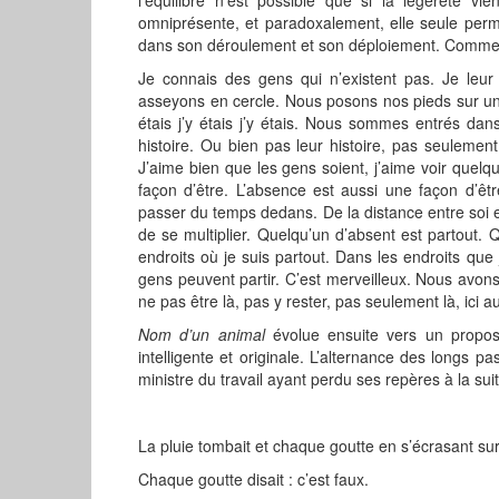
omniprésente, et paradoxalement, elle seule permet
dans son déroulement et son déploiement. Comme l
Je connais des gens qui n’existent pas. Je le
asseyons en cercle. Nous posons nos pieds sur un 
étais j’y étais j’y étais. Nous sommes entrés da
histoire. Ou bien pas leur histoire, pas seulement 
J’aime bien que les gens soient, j’aime voir quelqu
façon d’être. L’absence est aussi une façon d’êt
passer du temps dedans. De la distance entre soi et 
de se multiplier. Quelqu’un d’absent est partout. Q
endroits où je suis partout. Dans les endroits que j’
gens peuvent partir. C’est merveilleux. Nous avo
ne pas être là, pas y rester, pas seulement là, ici auss
Nom d
’
un animal
évolue ensuite vers un propos p
intelligente et originale. L’alternance des longs
ministre du travail ayant perdu ses repères à la suit
La pluie tombait et chaque goutte en s’écrasant sur 
Chaque goutte disait : c’est faux.