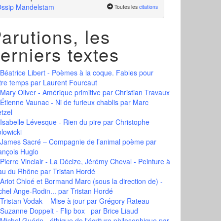
ssip Mandelstam
Toutes les
citations
arutions, les
erniers textes
Béatrice Libert - Poèmes à la coque. Fables pour
tre temps
par Laurent Fourcaut
Mary Oliver - Amérique primitive
par Christian Travaux
Étienne Vaunac - Ni de furieux chablis
par Marc
tzel
Isabelle Lévesque - Rien du pire
par Christophe
olowicki
James Sacré – Compagnie de l’animal poème
par
ançois Huglo
Pierre Vinclair - La Décize, Jérémy Cheval - Peinture à
eau du Rhône
par Tristan Hordé
Ariot Chloé et Bormand Marc (sous la direction de) -
chel Ange-Rodin...
par Tristan Hordé
Tristan Vodak – Mise à jour
par Grégory Rateau
Suzanne Doppelt - Flip box
par Brice Liaud
Michel Guérin - éthique de l'écriture philosophique
par