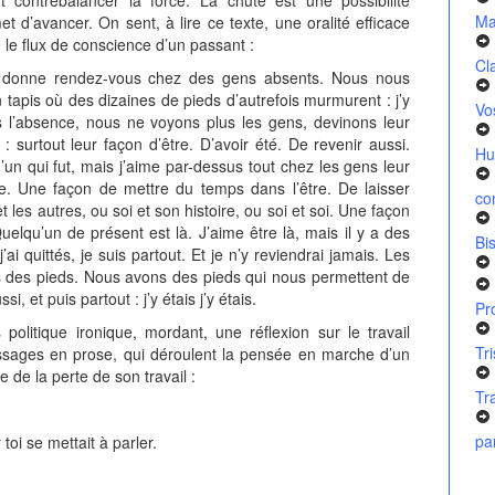
Ma
 d’avancer. On sent, à lire ce texte, une oralité efficace
e flux de conscience d’un passant :
Cl
ur donne rendez-vous chez des gens absents. Nous nous
tapis où des dizaines de pieds d’autrefois murmurent : j’y
Vo
ns l’absence, nous ne voyons plus les gens, devinons leur
: surtout leur façon d’être. D’avoir été. De revenir aussi.
Hu
’un qui fut, mais j’aime par-dessus tout chez les gens leur
re. Une façon de mettre du temps dans l’être. De laisser
co
les autres, ou soi et son histoire, ou soi et soi. Une façon
uelqu’un de présent est là. J’aime être là, mais il y a des
Bi
ai quittés, je suis partout. Et je n’y reviendrai jamais. Les
ns des pieds. Nous avons des pieds qui nous permettent de
i, et puis partout : j’y étais j’y étais.
Pr
olitique ironique, mordant, une réflexion sur le travail
Tr
 passages en prose, qui déroulent la pensée en marche d’un
e de la perte de son travail :
Tr
pa
toi se mettait à parler.