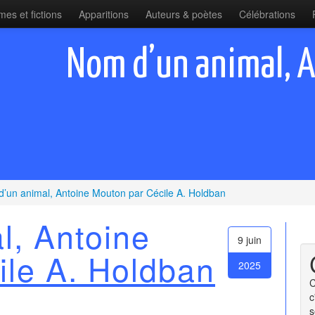
es et fictions
Apparitions
Auteurs & poètes
Célébrations
Nom d’un animal, 
’un animal, Antoine Mouton par Cécile A. Holdban
l, Antoine
9 juin
ile A. Holdban
2025
C
c
s