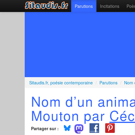
Parutions
Incitations
Poèm
Sitaudis.fr, poésie contemporaine
/
Parutions
/
Nom d
Nom d’un anima
Mouton par
Céc
Partager sur :