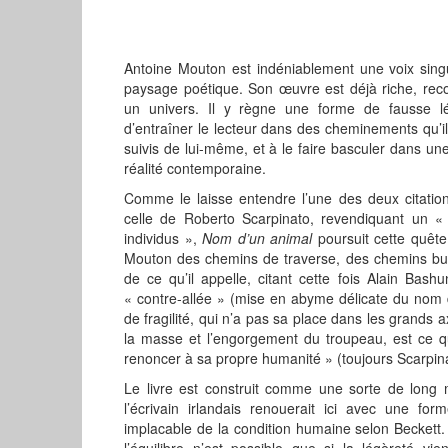
Antoine Mouton est indéniablement une voix sing
paysage poétique. Son œuvre est déjà riche, reco
un univers. Il y règne une forme de fausse lé
d’entraîner le lecteur dans des cheminements qu’il
suivis de lui-même, et à le faire basculer dans un
réalité contemporaine.
Comme le laisse entendre l’une des deux citatio
celle de Roberto Scarpinato, revendiquant un « d
individus »,
Nom d
’
un animal
poursuit cette quête
Mouton des chemins de traverse, des chemins bui
de ce qu’il appelle, citant cette fois Alain Bas
« contre-allée » (mise en abyme délicate du nom de
de fragilité, qui n’a pas sa place dans les grands 
la masse et l’engorgement du troupeau, est ce 
renoncer à sa propre humanité » (toujours Scarpin
Le livre est construit comme une sorte de long 
l’écrivain irlandais renouerait ici avec une fo
implacable de la condition humaine selon Beckett.
l’équilibre n’est possible que si la légèreté vi