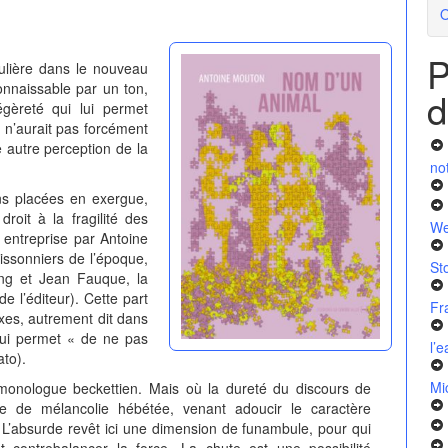
O
P
ulière dans le nouveau
nnaissable par un ton,
d
gèreté qui lui permet
 n’aurait pas forcément
e autre perception de la
no
ns placées en exergue,
roit à la fragilité des
We
 entreprise par Antoine
ssonniers de l’époque,
St
hung et Jean Fauque, la
 l’éditeur). Cette part
Fr
axes, autrement dit dans
qui permet « de ne pas
l’
ato).
Mi
monologue beckettien. Mais où la dureté du discours de
rme de mélancolie hébétée, venant adoucir le caractère
 L’absurde revêt ici une dimension de funambule, pour qui
ent contrebalancer la force. La chute est une possibilité