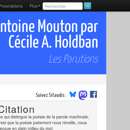
Prescriptions
Plus
Antoine Mouton par
Cécile A. Holdban
Les Parutions
Suivez Sitaudis :
Citation
e qui distingue la poésie de la parole machinale,
'est que la poésie justement nous réveille, nous
ecoue en plein milieu du mot.