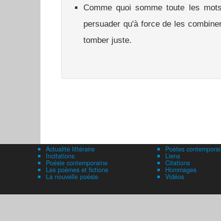
Comme quoi somme toute les mots 
persuader qu'à force de les combine
tomber juste.
Actualité littéraire
Poètes contemporai
Incitations
Liens
Poésie contemporaine
Citations
Les poèmes et fictions
Hommages
La nouvelle poésie
Vidéos