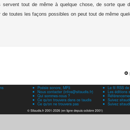
servent tout de même à quelque chose, de sorte que da
r de toutes les façons possibles on peut tout de même quel
ns
Poésie sonore, MP3
Le fil RSS de
Nous contacter (infos@sitaudis.fr)
Les éditions s
Qui sommes-nous ?
Référencement
Ce qu'on trouvera dans ce taudis
Suivez sitaud
Ce qu'on ne trouvera pas
Suivez sitaud
© Sitaudis.fr 2001-2026 (en ligne depuis octobre 2001)