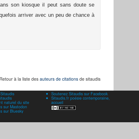
ns son kiosque il peut sans doute se
quefois arriver avec un peu de chance à
Retour à la liste des
auteurs de citations
de sitaudis
 Sitaudis
Soutenez Sitaudis sur Facebook
itaudis
Sitaudis.fr poésie contemporaine,
 naturel du site
accueil
is sur Mastodon
is sur Bluesky