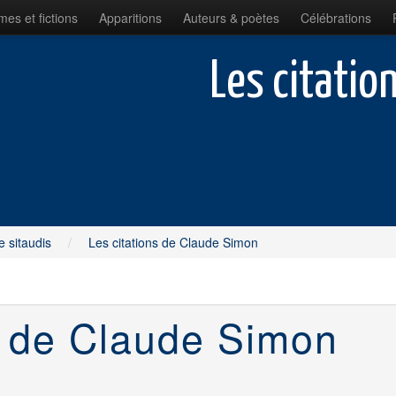
es et fictions
Apparitions
Auteurs & poètes
Célébrations
Les citatio
e sitaudis
/
Les citations de Claude Simon
s de Claude Simon