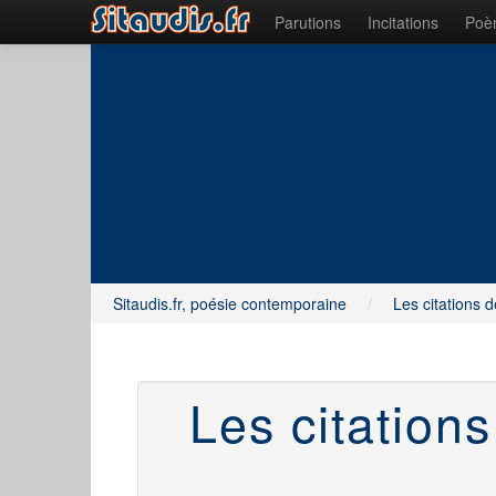
Parutions
Incitations
Poèm
Sitaudis.fr, poésie contemporaine
/
Les citations d
Les citation