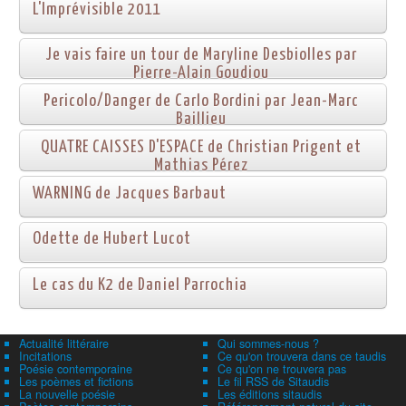
L'Imprévisible 2011
Je vais faire un tour de Maryline Desbiolles par
Pierre-Alain Goudiou
Pericolo/Danger de Carlo Bordini par Jean-Marc
Baillieu
QUATRE CAISSES D'ESPACE de Christian Prigent et
Mathias Pérez
WARNING de Jacques Barbaut
Odette de Hubert Lucot
Le cas du K2 de Daniel Parrochia
Actualité littéraire
Qui sommes-nous ?
Incitations
Ce qu'on trouvera dans ce taudis
Poésie contemporaine
Ce qu'on ne trouvera pas
Les poèmes et fictions
Le fil RSS de Sitaudis
La nouvelle poésie
Les éditions sitaudis