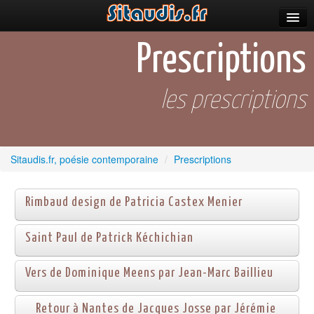
Parutions
Prescriptions
Incitations
les prescriptions
Poèmes et fictions
Apparitions
Auteurs & poètes
Sitaudis.fr, poésie contemporaine
/
Prescriptions
Célébrations
Rimbaud design de Patricia Castex Menier
Prescriptions
Saint Paul de Patrick Kéchichian
Plus
Vers de Dominique Meens par Jean-Marc Baillieu
Retour à Nantes de Jacques Josse par Jérémie