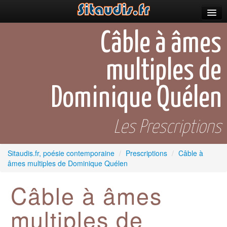
Parutions
Câble à âmes
Incitations
multiples de
Poèmes et fictions
Dominique Quélen
Apparitions
Auteurs & poètes
Les Prescriptions
Célébrations
Sitaudis.fr, poésie contemporaine
/
Prescriptions
/
Câble à
Prescriptions
âmes multiples de Dominique Quélen
Plus
Câble à âmes
multiples de