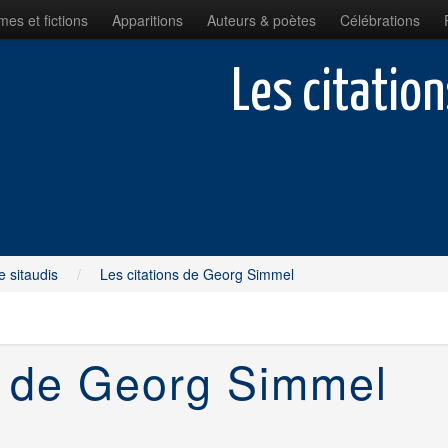
es et fictions
Apparitions
Auteurs & poètes
Célébrations
Les citatio
e sitaudis
/
Les citations de Georg Simmel
s de Georg Simmel