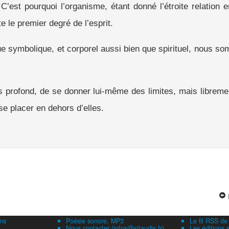
é. C’est pourquoi l’organisme, étant donné l’étroite relation
e le premier degré de l’esprit.
e symbolique, et corporel aussi bien que spirituel, nous s
s profond, de se donner lui-même des limites, mais librement,
e placer en dehors d’elles.
ns
Poésie sonore, MP3
Le fil RSS de
Nous contacter (infos@sitaudis.fr)
Les éditions s