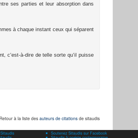
 entre ses parties et leur absorption dans
ommes à chaque instant ceux qui séparent
 c’est-à-dire de telle sorte qu’il puisse
Retour à la liste des
auteurs de citations
de sitaudis
 Sitaudis
Soutenez Sitaudis sur Facebook
itaudis
Sitaudis.fr poésie contemporaine,