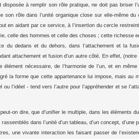
 disposée à remplir son rôle pratique, ne doit pas briser l
erve son rôle dans l’unité organique close sur elle-même du
out en aidant par ce service, à l’insertion du cercle restreint
vie, celle des hommes et celle des choses ; cette richesse en 
ce du dedans et du dehors, dans l’attachement et la fus
ndant attachement et fusion d’un autre côté. En effet, (not
me élément nécessaire, de l’harmonie de l’un, et en même
algré la forme que cette appartenance lui impose, mais au m
 ou l’idéel - tend vers l’autre pour l’appréhender et se l’at
 peut-on dire, que d’unifier le multiple, dans les éléments d
i rassemblés dans l’unité d’un tableau, d’un concept, d’une 
tres, une vivante interaction les faisant passer de l’exist