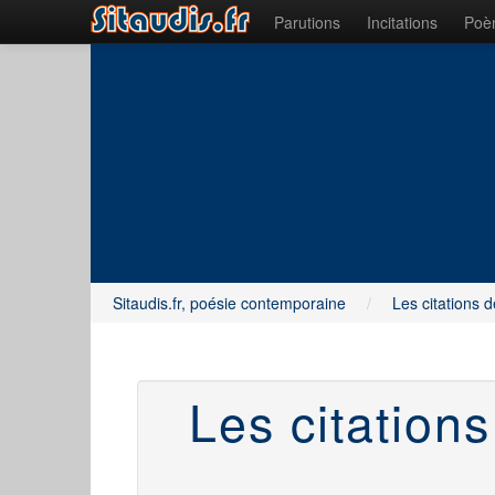
Parutions
Incitations
Poèm
Sitaudis.fr, poésie contemporaine
/
Les citations d
Les citation