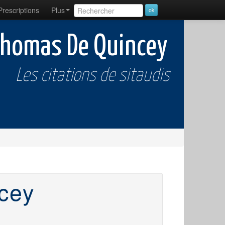
Prescriptions
Plus
 Thomas De Quincey
Les citations de sitaudis
cey