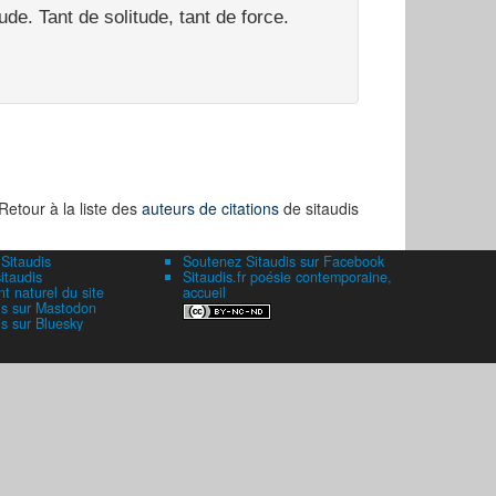
ude. Tant de solitude, tant de force.
Retour à la liste des
auteurs de citations
de sitaudis
 Sitaudis
Soutenez Sitaudis sur Facebook
itaudis
Sitaudis.fr poésie contemporaine,
 naturel du site
accueil
is sur Mastodon
is sur Bluesky