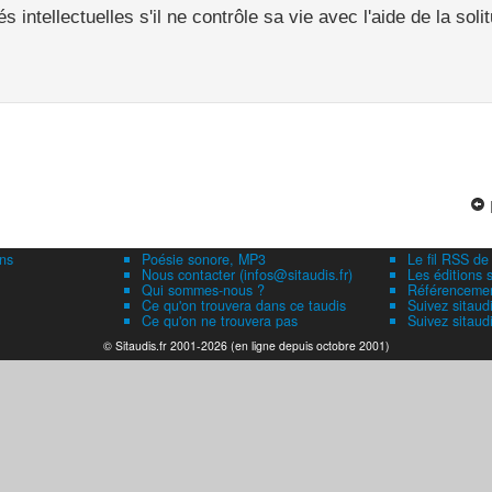
intellectuelles s'il ne contrôle sa vie avec l'aide de la solit
ns
Poésie sonore, MP3
Le fil RSS de
Nous contacter (infos@sitaudis.fr)
Les éditions s
Qui sommes-nous ?
Référencement
Ce qu'on trouvera dans ce taudis
Suivez sitaud
Ce qu'on ne trouvera pas
Suivez sitaud
© Sitaudis.fr 2001-2026 (en ligne depuis octobre 2001)