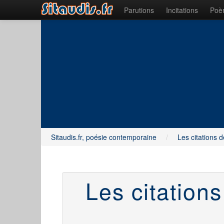
Parutions
Incitations
Poèm
Sitaudis.fr, poésie contemporaine
/
Les citations d
Les citatio