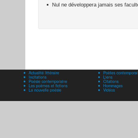
Nul ne développera jamais ses facultés 
Actualité littéraire
Poètes contemporai
Incitations
Liens
Poésie contemporaine
Citations
Les poèmes et fictions
Hommages
La nouvelle poésie
Vidéos