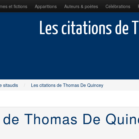
es et fictions
Apparitions
Auteurs & poètes
Célébrations
Les citations de
e sitaudis
/
Les citations de Thomas De Quincey
ns de Thomas De Quin