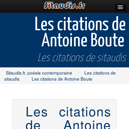
Parutions
Les citations de
Incitations
Antoine Boute
Poèmes et fictions
Apparitions
Les citations de sitaudis
Auteurs & poètes
Sitaudis.fr, poésie contemporaine
/
Les citations de
Célébrations
sitaudis
/
Les citations de Antoine Boute
Prescriptions
Plus
Les citations
de Antoine