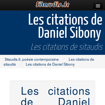
Parutions
Les citations de
Incitations
Daniel Sibony
Poèmes et fictions
Apparitions
Les citations de sitaudis
Auteurs & poètes
Sitaudis.fr, poésie contemporaine
/
Les citations de
Célébrations
sitaudis
/
Les citations de Daniel Sibony
Prescriptions
Plus
Les citations
de Daniel