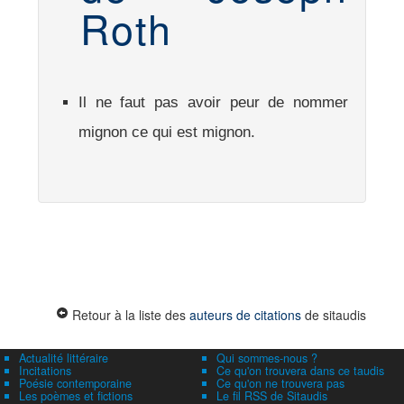
Roth
Il ne faut pas avoir peur de nommer
mignon ce qui est mignon.
Retour à la liste des
auteurs de citations
de sitaudis
Actualité littéraire
Qui sommes-nous ?
Incitations
Ce qu'on trouvera dans ce taudis
Poésie contemporaine
Ce qu'on ne trouvera pas
Les poèmes et fictions
Le fil RSS de Sitaudis