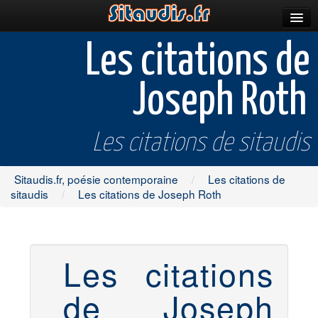
Parutions
Les citations de
Incitations
Joseph Roth
Poèmes et fictions
Apparitions
Les citations de sitaudis
Auteurs & poètes
Sitaudis.fr, poésie contemporaine
/
Les citations de
Célébrations
sitaudis
/
Les citations de Joseph Roth
Prescriptions
Plus
Les citations
de Joseph