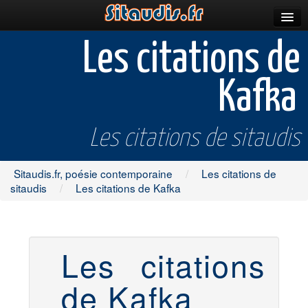
Parutions
Les citations de
Incitations
Kafka
Poèmes et fictions
Apparitions
Les citations de sitaudis
Auteurs & poètes
Sitaudis.fr, poésie contemporaine
/
Les citations de
Célébrations
sitaudis
/
Les citations de Kafka
Prescriptions
Plus
Les citations
de Kafka