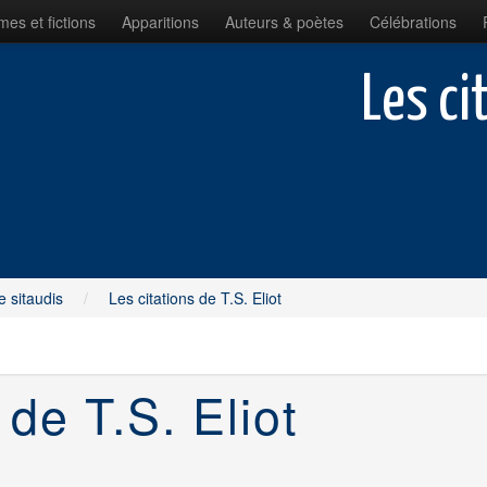
es et fictions
Apparitions
Auteurs & poètes
Célébrations
Les ci
e sitaudis
/
Les citations de T.S. Eliot
 de T.S. Eliot