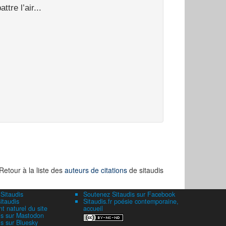
tre l’air...
Retour à la liste des
auteurs de citations
de sitaudis
 Sitaudis
Soutenez Sitaudis sur Facebook
itaudis
Sitaudis.fr poésie contemporaine,
 naturel du site
accueil
is sur Mastodon
is sur Bluesky