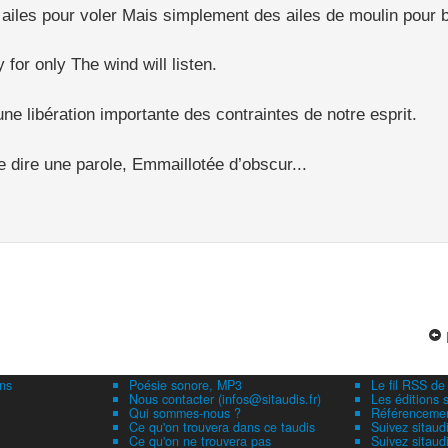
ailes pour voler Mais simplement des ailes de moulin pour bat
 for only The wind will listen.
 une libération importante des contraintes de notre esprit.
e dire une parole, Emmaillotée d’obscur...
ns
Poésie sonore, MP3
Le fil RSS de
Nous contacter (infos@sitaudis.fr)
Les éditions s
Qui sommes-nous ?
Référencement
Ce qu'on trouvera dans ce taudis
Suivez sitaud
Ce qu'on ne trouvera pas
Suivez sitaud