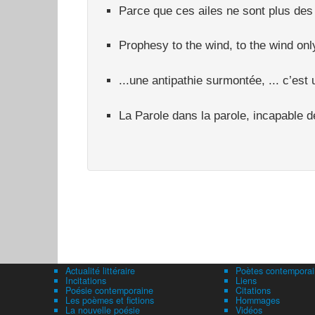
Parce que ces ailes ne sont plus des 
Prophesy to the wind, to the wind only
...une antipathie surmontée, ... c’est
La Parole dans la parole, incapable d
Actualité littéraire
Poètes contemporai
Incitations
Liens
Poésie contemporaine
Citations
Les poèmes et fictions
Hommages
La nouvelle poésie
Vidéos