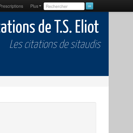
Prescriptions
Plus
tations de T.S. Eliot
Les citations de sitaudis