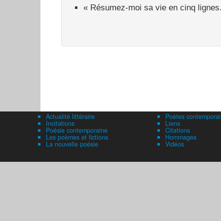
« Résumez-moi sa vie en cinq lignes.
Actualité littéraire
Poètes contemporai
Incitations
Liens
Poésie contemporaine
Citations
Les poèmes et fictions
Hommages
La nouvelle poésie
Vidéos