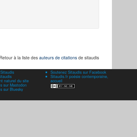
Retour à la liste des
auteurs de citations
de sitaudis
 Sitaudis
Soutenez Sitaudis sur Facebook
itaudis
Sitaudis.fr poésie contemporaine,
 naturel du site
accueil
is sur Mastodon
is sur Bluesky