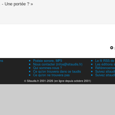
 - Une portée ? »
ns
Poésie sonore, MP3
Le fil RSS de
Nous contacter (infos@sitaudis.fr)
Les éditions s
Qui sommes-nous ?
Référencement
Ce qu'on trouvera dans ce taudis
Suivez sitaud
Ce qu'on ne trouvera pas
Suivez sitaud
© Sitaudis.fr 2001-2026 (en ligne depuis octobre 2001)