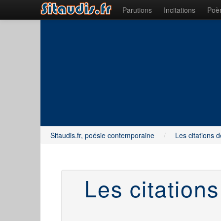
Parutions
Incitations
Poèm
Sitaudis.fr, poésie contemporaine
/
Les citations d
Les citation