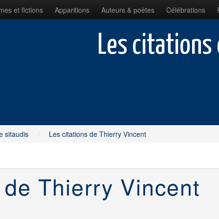
es et fictions
Apparitions
Auteurs & poètes
Célébrations
Les citations
e sitaudis
/
Les citations de Thierry Vincent
s de Thierry Vincent