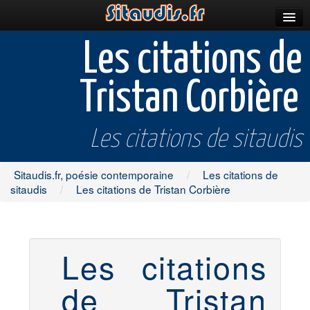
Parutions
Les citations de
Incitations
Tristan Corbière
Poèmes et fictions
Apparitions
Les citations de sitaudis
Auteurs & poètes
Sitaudis.fr, poésie contemporaine
/
Les citations de
Célébrations
sitaudis
/
Les citations de Tristan Corbière
Prescriptions
Plus
Les citations
de Tristan