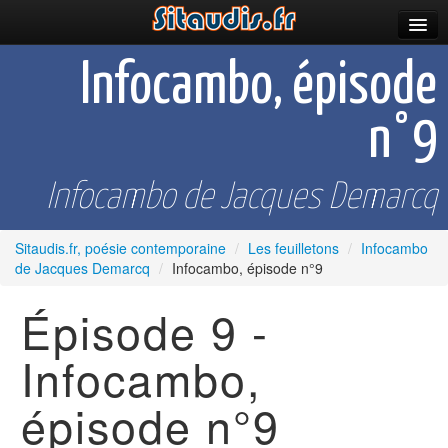
Parutions
Infocambo, épisode
Incitations
n°9
Poèmes et fictions
Apparitions
Infocambo de Jacques Demarcq
Auteurs & poètes
Sitaudis.fr, poésie contemporaine
/
Les feuilletons
/
Infocambo
de Jacques Demarcq
/
Infocambo, épisode n°9
Célébrations
Épisode 9 -
Prescriptions
Plus
Infocambo,
épisode n°9