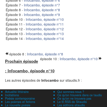
Épisode 6 -
Infocambo, épisode n°6
Épisode 7 -
Infocambo, épisode n°7
Épisode 8 -
Infocambo, épisode n°8
Épisode 9 -
Infocambo, épisode n°9
Épisode 10 -
Infocambo, épisode n°10
Épisode 11 -
Infocambo, épisode n°11
Épisode 12 -
Infocambo, épisode n°12
Épisode 13 -
Infocambo, épisode n°13
Épisode 14 -
Infocambo, épisode n°14
épisode 8 :
Infocambo, épisode n°8
épisode 10 :
Infocambo, épisode n°10
Prochain épisode
: Infocambo, épisode n°10
Les autres épisodes de
Infocambo
sur sitaudis.fr :
Actualité littéraire
Qui sommes-nous ?
Incitations
Ce qu'on trouvera dans ce taudis
Poésie contemporaine
Ce qu'on ne trouvera pas
Les poèmes et fictions
Le fil RSS de Sitaudis
La nouvelle poésie
Les éditions sitaudis