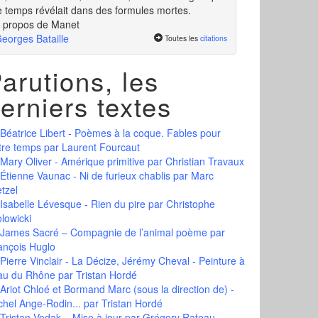
e temps révélait dans des formules mortes.
 propos de Manet
eorges Bataille
Toutes les
citations
arutions, les
erniers textes
Béatrice Libert - Poèmes à la coque. Fables pour
tre temps
par Laurent Fourcaut
Mary Oliver - Amérique primitive
par Christian Travaux
Étienne Vaunac - Ni de furieux chablis
par Marc
tzel
Isabelle Lévesque - Rien du pire
par Christophe
olowicki
James Sacré – Compagnie de l’animal poème
par
ançois Huglo
Pierre Vinclair - La Décize, Jérémy Cheval - Peinture à
eau du Rhône
par Tristan Hordé
Ariot Chloé et Bormand Marc (sous la direction de) -
chel Ange-Rodin...
par Tristan Hordé
Tristan Vodak – Mise à jour
par Grégory Rateau