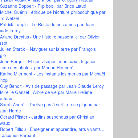
Suzanne Doppelt - Flip box
par Brice Liaud
Michel Guérin - éthique de l'écriture philosophique
par
rc Wetzel
Patrick Laupin - Le Reste de nos âmes
par Jean-
aude Leroy
Ariane Dreyfus - Une histoire passera ici
par Olivier
ssot
Julien Starck – Naviguer sur la terre
par François
glo
John Berger - Et nos visages, mon cœur, fugaces
mme des photos.
par Marion Honnoré
Karine Miermont - Les instants les merles
par Michaël
shop
Guy Benoit - Avis de passage
par Jean-Claude Leroy
Mireille Gansel - Arbre de vie
par Marie-Hélène
outeau
Sarah André - J’arrive pas à sortir de ce pigeon
par
istan Hordé
Gérard Pfister - Jardins suspendus
par Christian
avaux
Robert Filliou - Enseigner et apprendre, arts vivants ...
r Jacques Barbaut