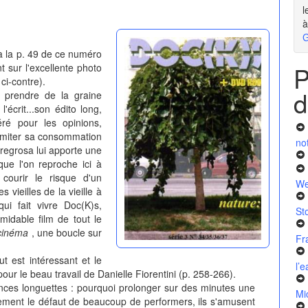
l
à
G
 à la p. 49 de ce numéro
P
t sur l'excellente photo
ci-contre).
d
n prendre de la graine
l'écrit...son édito long,
ré pour les opinions,
r limiter sa consommation
no
egrosa lui apporte une
ue l'on reproche ici à
courir le risque d'un
We
s vieilles de la vieille à
ui fait vivre Doc(K)s,
St
idable film de tout le
u cinéma
, une boucle sur
Fr
t est intéressant et le
l’
r le beau travail de Danielle Fiorentini (p. 258-266).
nces longuettes : pourquoi prolonger sur des minutes une
Mi
ement le défaut de beaucoup de performers, ils s'amusent