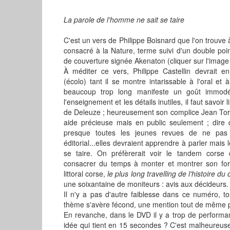
La parole de l'homme ne sait se taire
C'est un vers de Philippe Boisnard que l'on trouve
consacré à la Nature, terme suivi d'un double poin
de couverture signée Akenaton (cliquer sur l'image 
À méditer ce vers, Philippe Castellin devrait e
(écolo) tant il se montre intarissable à l'oral et à 
beaucoup trop long manifeste un goût immodé
l'enseignement et les détails inutiles, il faut savoi
de Deleuze ; heureusement son complice Jean Torr
aide précieuse mais en public seulement ; dire q
presque toutes les jeunes revues de ne pas 
éditorial...elles devraient apprendre à parler mais le
se taire. On préfèrerait voir le tandem corse q
consacrer du temps à monter et montrer son form
littoral corse,
le plus long travelling de l'histoire d
une soixantaine de moniteurs : avis aux décideurs.
Il n'y a pas d'autre faiblesse dans ce numéro, tou
thème s'avère fécond, une mention tout de même pou
En revanche, dans le DVD il y a trop de performa
idée qui tient en 15 secondes ? C'est malheureus