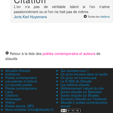
L'on n'a pas de véritable talent si l'on n'aime
passionnément ou si l'on ne hait pas de même.
Joris-Karl Huysmans
Toutes les
citations
Retour à la liste des
poètes contemporains et auteurs
de
sitaudis
Actualité littéraire
Qui sommes-nous ?
Incitations
Ce qu'on trouvera dans ce taudis
Poésie contemporaine
Ce qu'on ne trouvera pas
Les poèmes et fictions
Le fil RSS de Sitaudis
La nouvelle poésie
Les éditions sitaudis
Poètes contemporains
Référencement naturel du site
Liens
Suivez sitaudis sur Mastodon
Citations
Suivez sitaudis sur Bluesky
Hommages
Soutenez Sitaudis sur Facebook
Vidéos
Sitaudis.fr poésie contemporaine,
Poésie sonore, MP3
accueil
Nous contacter (infos@sitaudis.fr)