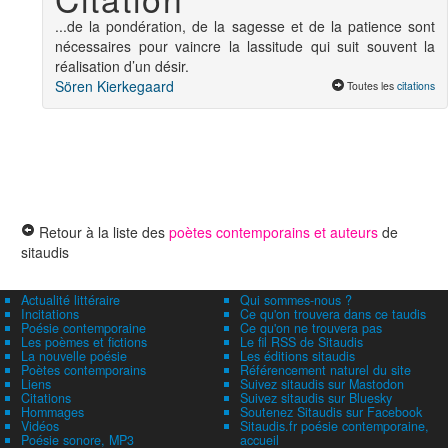
...de la pondération, de la sagesse et de la patience sont
nécessaires pour vaincre la lassitude qui suit souvent la
réalisation d’un désir.
Sören Kierkegaard
Toutes les
citations
Retour à la liste des
poètes contemporains et auteurs
de
sitaudis
Actualité littéraire
Qui sommes-nous ?
Incitations
Ce qu'on trouvera dans ce taudis
Poésie contemporaine
Ce qu'on ne trouvera pas
Les poèmes et fictions
Le fil RSS de Sitaudis
La nouvelle poésie
Les éditions sitaudis
Poètes contemporains
Référencement naturel du site
Liens
Suivez sitaudis sur Mastodon
Citations
Suivez sitaudis sur Bluesky
Hommages
Soutenez Sitaudis sur Facebook
Vidéos
Sitaudis.fr poésie contemporaine,
Poésie sonore, MP3
accueil