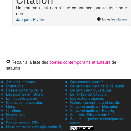
Un homme n'est rien s'il ne commence par se tenir pour
rien.
Jacques Rivière
Toutes les
citations
Retour à la liste des
poètes contemporains et auteurs
de
sitaudis
Actualité littéraire
Qui sommes-nous ?
Incitations
Ce qu'on trouvera dans ce taudis
Poésie contemporaine
Ce qu'on ne trouvera pas
Les poèmes et fictions
Le fil RSS de Sitaudis
La nouvelle poésie
Les éditions sitaudis
Poètes contemporains
Référencement naturel du site
Liens
Suivez sitaudis sur Mastodon
Citations
Suivez sitaudis sur Bluesky
Hommages
Soutenez Sitaudis sur Facebook
Vidéos
Sitaudis.fr poésie contemporaine,
Poésie sonore, MP3
accueil
Nous contacter (infos@sitaudis.fr)