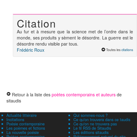
Citation
Au fur et à mesure que la science met de l’ordre dans le
monde, ses produits y sèment le désordre. La guerre est le
désordre rendu visible par tous.
Frédéric Roux
Toutes les
citations
Retour à la liste des
poètes contemporains et auteurs
de
sitaudis
Actualité littéraire
Qui sommes-nous ?
Incitations
Ce qu'on trouvera dans ce taudis
Poésie contemporaine
Ce qu'on ne trouvera pas
Les poèmes et fictions
Le fil RSS de Sitaudis
La nouvelle poésie
Les éditions sitaudis
Poètes contemporains
Référencement naturel du site