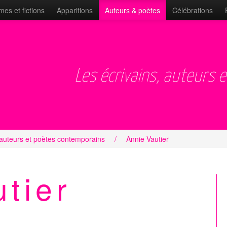
es et fictions
Apparitions
Auteurs & poètes
Célébrations
Les écrivains, auteurs 
 auteurs et poètes contemporains
/
Annie Vautier
tier