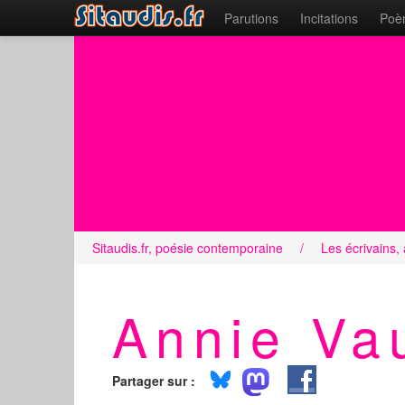
Parutions
Incitations
Poèm
Sitaudis.fr, poésie contemporaine
/
Les écrivains,
Annie Vau
Partager sur :