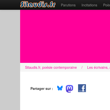
Parutions
Incitations
Poèm
Sitaudis.fr, poésie contemporaine
/
Les écrivains,
Partager sur :