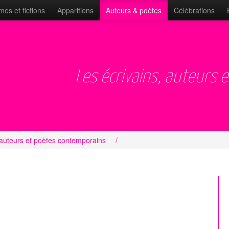
es et fictions
Apparitions
Auteurs & poètes
Célébrations
Les écrivains, auteurs 
 auteurs et poètes contemporains
/