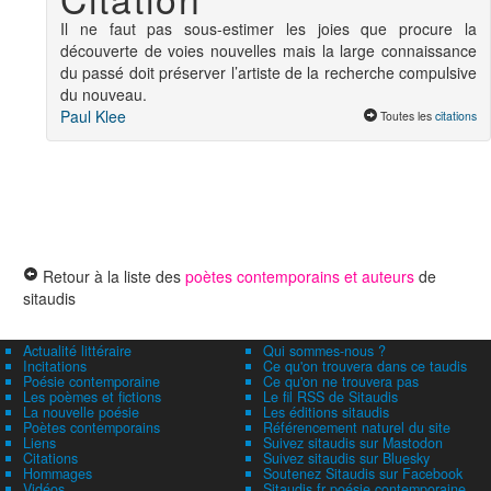
Il ne faut pas sous-estimer les joies que procure la
découverte de voies nouvelles mais la large connaissance
du passé doit préserver l’artiste de la recherche compulsive
du nouveau.
Paul Klee
Toutes les
citations
Retour à la liste des
poètes contemporains et auteurs
de
sitaudis
Actualité littéraire
Qui sommes-nous ?
Incitations
Ce qu'on trouvera dans ce taudis
Poésie contemporaine
Ce qu'on ne trouvera pas
Les poèmes et fictions
Le fil RSS de Sitaudis
La nouvelle poésie
Les éditions sitaudis
Poètes contemporains
Référencement naturel du site
Liens
Suivez sitaudis sur Mastodon
Citations
Suivez sitaudis sur Bluesky
Hommages
Soutenez Sitaudis sur Facebook
Vidéos
Sitaudis.fr poésie contemporaine,