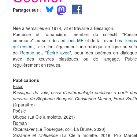
Partager sur :
Née à Versailles en 1974, vit et travaille à Besançon.
Poétesse et romancière, membre du collectif "Poésie
commune" au sein des
éditions MF
et de la revue
Les Temp
qui restent
,
elle tient également une rubrique en ligne au sei
de
Remue.net
, "
Écrire avec
", pour des poèmes en dialogue
avec des œuvres plastiques ou de langage. Publie
régulièrement en revues.
Publications
Essai
Passages de voix, essai d'anthropologie poétique à partir des
oeuvres de Stéphane Bouquet, Christophe Manon, Frank Smith
(à paraître)
Poésie
Ubique
(La Clé à molette, 2021)
Roman
Pacemaker
(Le Rouergue, coll. La Brune, 2020)
Suzanne et l'influence
(La Clé à molette, 2016, Prix Marce