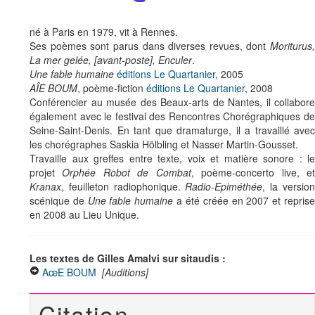
né à Paris en 1979, vit à Rennes.
Ses poèmes sont parus dans diverses revues, dont
Moriturus,
La mer gelée, [avant-poste], Enculer
.
Une fable humaine
éditions Le Quartanier
, 2005
AÎE BOUM
, poème-fiction
éditions Le Quartanier
, 2008
Conférencier au musée des Beaux-arts de Nantes, il collabore
également avec le festival des Rencontres Chorégraphiques de
Seine-Saint-Denis. En tant que dramaturge, il a travaillé avec
les chorégraphes Saskia Hölbling et Nasser Martin-Gousset.
Travaille aux greffes entre texte, voix et matière sonore : le
projet
Orphée Robot de Combat
, poème-concerto live, e
Kranax
, feuilleton radiophonique.
Radio-Epiméthée
, la versio
scénique de
Une fable humaine
a été créée en 2007 et repris
en 2008 au Lieu Unique.
Les textes de Gilles Amalvi sur sitaudis :
AœE BOUM
[Auditions]
Citation