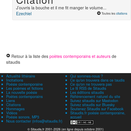
J’ouvris la bouche et il me fit manger le volume...
Ezechiel
Toutes les
citations
Retour à la liste des
poètes contemporains et auteurs
de
sitaudis
Actualité littéraire
Qui sommes-nous ?
Incitations
Ce qu'on trouvera dans ce taudis
Poésie contemporaine
Ce qu'on ne trouvera pas
Les poèmes et fictions
Le fil RSS de Sitaudis
La nouvelle poésie
Les éditions sitaudis
Poètes contemporains
Référencement naturel du site
Liens
Suivez sitaudis sur Mastodon
Citations
Suivez sitaudis sur Bluesky
Hommages
Soutenez Sitaudis sur Facebook
Vidéos
Sitaudis.fr poésie contemporaine,
Poésie sonore, MP3
accueil
Nous contacter (infos@sitaudis.fr)
© Sitaudis.fr 2001-2026 (en ligne depuis octobre 2001)