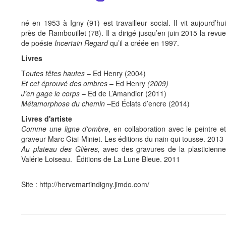
né en 1953 à Igny (91) est travailleur social. Il vit aujourd’hui
près de Rambouillet (78). Il a dirigé jusqu’en juin 2015 la revue
de poésie
Incertain Regard
qu’il a créée en 1997.
Livres
T
outes têtes hautes
– Ed Henry (2004)
Et cet éprouvé des ombres
– Ed Henry
(2009)
J’en gage le corps
– Ed de L’Amandier (2011)
Métamorphose du chemin
–Ed Éclats d’encre (2014)
Livres d'artiste
Comme une ligne d'ombre
, en collaboration avec le peintre e
graveur Marc Giai-Miniet. Les éditions du nain qui tousse. 2013
Au plateau des Glières,
avec des gravures de la plasticienn
Valérie Loiseau. Éditions de La Lune Bleue. 2011
Site : http://hervemartindigny.jimdo.com/