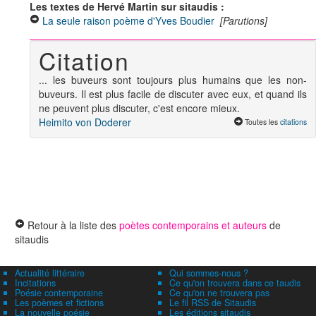
Les textes de Hervé Martin sur sitaudis :
La seule raison poème d'Yves Boudier
[Parutions]
Citation
... les buveurs sont toujours plus humains que les non-
buveurs. Il est plus facile de discuter avec eux, et quand ils
ne peuvent plus discuter, c'est encore mieux.
Heimito von Doderer
Toutes les
citations
Retour à la liste des
poètes contemporains et auteurs
de
sitaudis
Actualité littéraire
Qui sommes-nous ?
Incitations
Ce qu'on trouvera dans ce taudis
Poésie contemporaine
Ce qu'on ne trouvera pas
Les poèmes et fictions
Le fil RSS de Sitaudis
La nouvelle poésie
Les éditions sitaudis