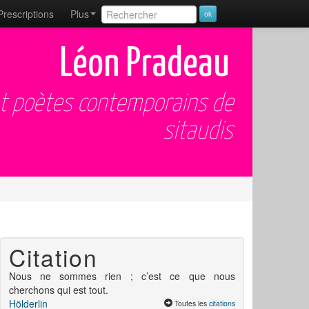
Prescriptions
Plus
Léon Pradeau
et poètes contemporains de
sitaudis
Citation
Nous ne sommes rien ; c’est ce que nous
cherchons qui est tout.
Hölderlin
Toutes les
citations