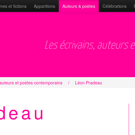
es et fictions
Apparitions
Auteurs & poètes
Célébrations
Les écrivains, auteurs 
 auteurs et poètes contemporains
/
Léon Pradeau
deau