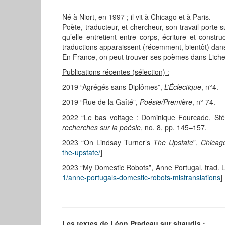
Né à Niort, en 1997 ; il vit à Chicago et à Paris.
Poète, traducteur, et chercheur, son travail porte 
qu’elle entretient entre corps, écriture et constr
traductions apparaissent (récemment, bientôt) dan
En France, on peut trouver ses poèmes dans Lichen,
Publications récentes (sélection) :
2019 “Agrégés sans Diplômes”,
L’Éclectique
, n°4.
2019 “Rue de la Gaîté”,
Poésie/Première
, n° 74.
2022 “Le bas voltage : Dominique Fourcade, Stép
recherches sur la poésie
, no. 8, pp. 145–157.
2023 “On Lindsay Turner’s
The Upstate
”,
Chicag
the-upstate/
]
2023 “My Domestic Robots”, Anne Portugal, trad.
1/anne-portugals-domestic-robots-mistranslations
]
Les textes de Léon Pradeau sur sitaudis :