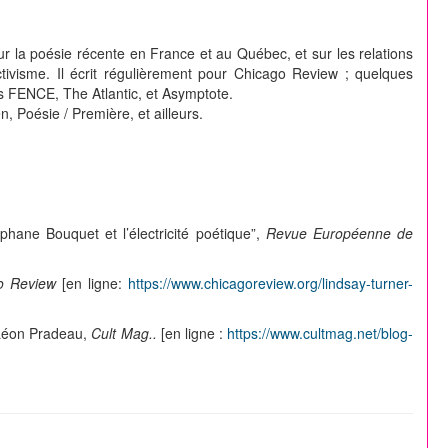
sur la poésie récente en France et au Québec, et sur les relations
uctivisme. Il écrit régulièrement pour Chicago Review ; quelques
s FENCE, The Atlantic, et Asymptote.
 Poésie / Première, et ailleurs.
hane Bouquet et l’électricité poétique”,
Revue Européenne de
o Review
[en ligne:
https://www.chicagoreview.org/lindsay-turner-
 Léon Pradeau,
Cult Mag..
[en ligne :
https://www.cultmag.net/blog-