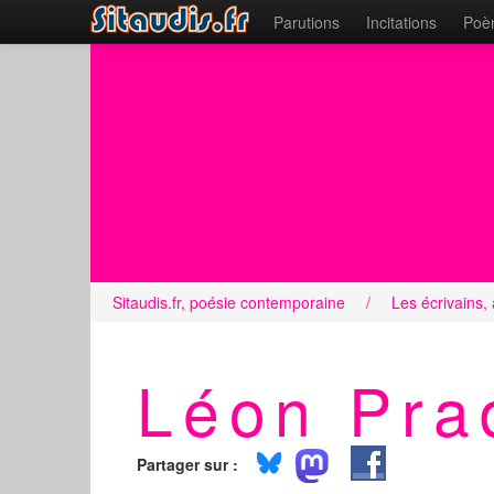
Parutions
Incitations
Poèm
Sitaudis.fr, poésie contemporaine
/
Les écrivains,
Léon Pra
Partager sur :