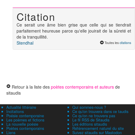
Citation
Ce serait une âme bien grise que celle qui se tiendrait
parfaitement heureuse parce qu'elle jouirait de la sûreté et
de la tranquillité.
Stendhal
Toutes les
citations
Retour à la liste des
poètes contemporains et auteurs
de
sitaudis
Actualité littéraire
Qui sommes-nous ?
Incitations
Ce qu'on trouvera dans ce taudis
Poésie contemporaine
Ce qu'on ne trouvera pas
Les poèmes et fictions
Le fil RSS de Sitaudis
La nouvelle poésie
Les éditions sitaudis
Poètes contemporains
Référencement naturel du site
Liens
Suivez sitaudis sur Mastodon