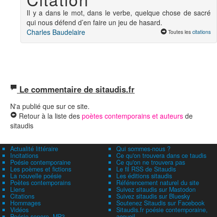
Il y a dans le mot, dans le verbe, quelque chose de sacré
qui nous défend d’en faire un jeu de hasard.
Charles Baudelaire
Toutes les
citations
Le commentaire de sitaudis.fr
N'a publié que sur ce site.
Retour à la liste des
poètes contemporains et auteurs
de
sitaudis
Actualité littéraire
Qui sommes-nous ?
Incitations
Ce qu'on trouvera dans ce taudis
Poésie contemporaine
Ce qu'on ne trouvera pas
Les poèmes et fictions
Le fil RSS de Sitaudis
La nouvelle poésie
Les éditions sitaudis
Poètes contemporains
Référencement naturel du site
Liens
Suivez sitaudis sur Mastodon
Citations
Suivez sitaudis sur Bluesky
Hommages
Soutenez Sitaudis sur Facebook
Vidéos
Sitaudis.fr poésie contemporaine,
Poésie sonore, MP3
accueil