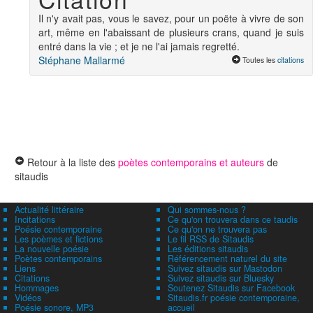
Il n'y avait pas, vous le savez, pour un poëte à vivre de son
art, même en l'abaissant de plusieurs crans, quand je suis
entré dans la vie ; et je ne l'ai jamais regretté.
Stéphane Mallarmé
Toutes les
citations
Retour à la liste des
poètes contemporains et auteurs
de
sitaudis
Actualité littéraire
Qui sommes-nous ?
Incitations
Ce qu'on trouvera dans ce taudis
Poésie contemporaine
Ce qu'on ne trouvera pas
Les poèmes et fictions
Le fil RSS de Sitaudis
La nouvelle poésie
Les éditions sitaudis
Poètes contemporains
Référencement naturel du site
Liens
Suivez sitaudis sur Mastodon
Citations
Suivez sitaudis sur Bluesky
Hommages
Soutenez Sitaudis sur Facebook
Vidéos
Sitaudis.fr poésie contemporaine,
Poésie sonore, MP3
accueil