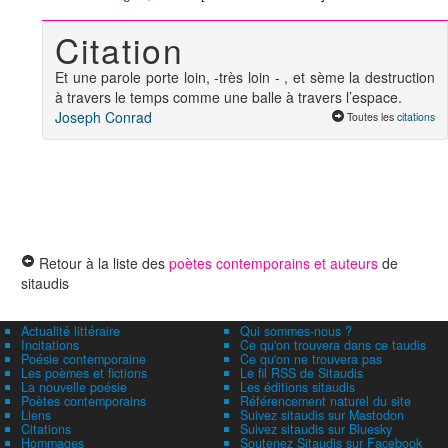
Citation
Et une parole porte loin, -très loin - , et sème la destruction
à travers le temps comme une balle à travers l’espace.
Joseph Conrad
Toutes les
citations
Retour à la liste des
poètes contemporains et auteurs
de
sitaudis
Actualité littéraire
Qui sommes-nous ?
Incitations
Ce qu'on trouvera dans ce taudis
Poésie contemporaine
Ce qu'on ne trouvera pas
Les poèmes et fictions
Le fil RSS de Sitaudis
La nouvelle poésie
Les éditions sitaudis
Poètes contemporains
Référencement naturel du site
Liens
Suivez sitaudis sur Mastodon
Citations
Suivez sitaudis sur Bluesky
Hommages
Soutenez Sitaudis sur Facebook