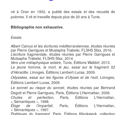
né à Oran en 1952, a publié des essais et des recueils de
poèmes. Il vit et travaille depuis plus de 20 ans à Tunis.
Bibliographie non exhaustive.
Essais.
Albert Camus et les écritures méditerranéennes
, études réunie
par Pierre Garrigues et Mustapha Trabelsi, FLSHS Sfax, 2016.
L’écriture fragmentale
, études réunies par Pierre Garrigues e
Mutsapha Trabelsi, FLSHS Sfax, 2014.
Vers une m
é
taphysique solaire
, Tunis, Éditions Walidof, 2013.
Le jeune homme, la mort, le jeu
,
essai sur le fragment 52
d'Héraclite
, Limoges, Éditions Lambert-Lucas, 2009.
Odyssées, essai sur les figures d’Ulysse et de l’exil
, Limoges
Éditions Lambert-Lucas, 2009.
Le sonnet au risque du sonnet
, études réunies par Bertrand
Degott et Pierre Garrigues, Paris, Éditions L’Harmattan, 2006.
Chutes et perfection
, Paris, Éditions L'Harmattan
« Sémantiques », 1998.
Éloge de l'Imparfait
, Paris, Éditions L'Harmattan,
« Sémantiques », 1997.
Poétiques du fragment
, Paris, Éditions Klincksieck, collection