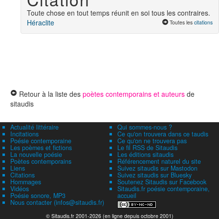
Toute chose en tout temps réunit en soi tous les contraires.
Héraclite
Toutes les
citations
Retour à la liste des
poètes contemporains et auteurs
de
sitaudis
Actualité littéraire
Qui sommes-nous ?
Incitations
Ce qu'on trouvera dans ce taudis
Poésie contemporaine
Ce qu'on ne trouvera pas
Les poèmes et fictions
Le fil RSS de Sitaudis
La nouvelle poésie
Les éditions sitaudis
Poètes contemporains
Référencement naturel du site
Liens
Suivez sitaudis sur Mastodon
Citations
Suivez sitaudis sur Bluesky
Hommages
Soutenez Sitaudis sur Facebook
Vidéos
Sitaudis.fr poésie contemporaine,
Poésie sonore, MP3
accueil
Nous contacter (infos@sitaudis.fr)
© Sitaudis.fr 2001-2026 (en ligne depuis octobre 2001)