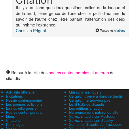
Il n'y a au fond que deux questions, celles de la langue et
de la mort, l'émergence de l'une chez le petit d'homme, le
savoir de l'autre chez l'être parlant, l'altercation des deux
qui rythme l'existence.
Christian Prigent
Toutes les
citations
Retour à la liste des
poètes contemporains et auteurs
de
sitaudis
Actualité littéraire
Qui sommes-nous ?
Incitations
Ce qu'on trouvera dans ce taudis
Poésie contemporaine
Ce qu'on ne trouvera pas
Les poèmes et fictions
Le fil RSS de Sitaudis
La nouvelle poésie
Les éditions sitaudis
Poètes contemporains
Référencement naturel du site
Liens
Suivez sitaudis sur Mastodon
Citations
Suivez sitaudis sur Bluesky
Hommages
Soutenez Sitaudis sur Facebook
Vidéos
Sitaudis.fr poésie contemporaine,