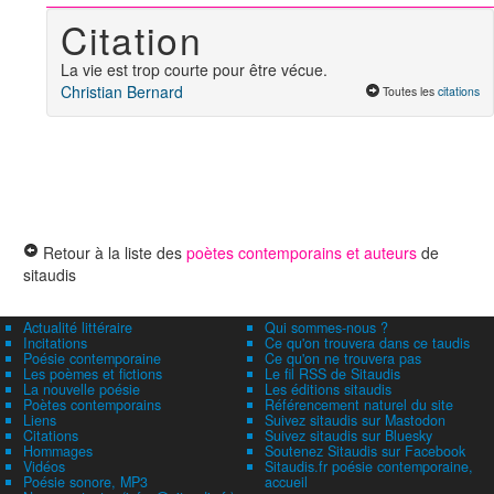
Citation
La vie est trop courte pour être vécue.
Christian Bernard
Toutes les
citations
Retour à la liste des
poètes contemporains et auteurs
de
sitaudis
Actualité littéraire
Qui sommes-nous ?
Incitations
Ce qu'on trouvera dans ce taudis
Poésie contemporaine
Ce qu'on ne trouvera pas
Les poèmes et fictions
Le fil RSS de Sitaudis
La nouvelle poésie
Les éditions sitaudis
Poètes contemporains
Référencement naturel du site
Liens
Suivez sitaudis sur Mastodon
Citations
Suivez sitaudis sur Bluesky
Hommages
Soutenez Sitaudis sur Facebook
Vidéos
Sitaudis.fr poésie contemporaine,
Poésie sonore, MP3
accueil