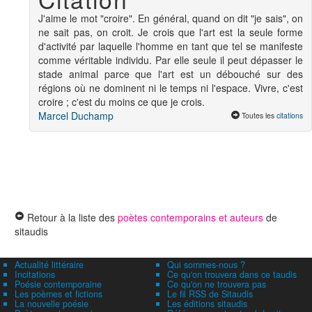
J'aime le mot "croire". En général, quand on dit "je sais", on
ne sait pas, on croit. Je crois que l'art est la seule forme
d'activité par laquelle l'homme en tant que tel se manifeste
comme véritable individu. Par elle seule il peut dépasser le
stade animal parce que l'art est un débouché sur des
régions où ne dominent ni le temps ni l'espace. Vivre, c'est
croire ; c'est du moins ce que je crois.
Marcel Duchamp
Toutes les
citations
Retour à la liste des
poètes contemporains et auteurs
de
sitaudis
Actualité littéraire
Qui sommes-nous ?
Incitations
Ce qu'on trouvera dans ce taudis
Poésie contemporaine
Ce qu'on ne trouvera pas
Les poèmes et fictions
Le fil RSS de Sitaudis
La nouvelle poésie
Les éditions sitaudis