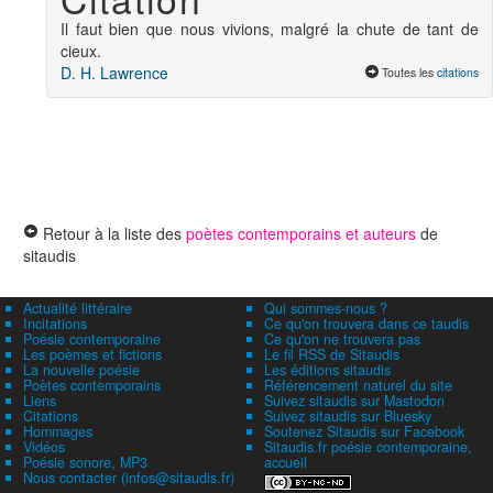
Il faut bien que nous vivions, malgré la chute de tant de
cieux.
D. H. Lawrence
Toutes les
citations
Retour à la liste des
poètes contemporains et auteurs
de
sitaudis
Actualité littéraire
Qui sommes-nous ?
Incitations
Ce qu'on trouvera dans ce taudis
Poésie contemporaine
Ce qu'on ne trouvera pas
Les poèmes et fictions
Le fil RSS de Sitaudis
La nouvelle poésie
Les éditions sitaudis
Poètes contemporains
Référencement naturel du site
Liens
Suivez sitaudis sur Mastodon
Citations
Suivez sitaudis sur Bluesky
Hommages
Soutenez Sitaudis sur Facebook
Vidéos
Sitaudis.fr poésie contemporaine,
Poésie sonore, MP3
accueil
Nous contacter (infos@sitaudis.fr)