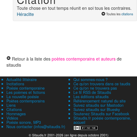
Toute chose en tout temps réunit en soi tous les contraires.
Héraclite
Toutes les
citations
Retour à la liste des
poètes contemporains et auteurs
de
sitaudis
Actualité littéraire
Qui sommes-nous ?
Incitations
Ce qu'on trouvera dans ce taudis
Poésie contemporaine
Ce qu'on ne trouvera pas
Les poèmes et fictions
Le fil RSS de Sitaudis
La nouvelle poésie
Les éditions sitaudis
Poètes contemporains
Référencement naturel du site
Liens
Suivez sitaudis sur Mastodon
Citations
Suivez sitaudis sur Bluesky
Hommages
Soutenez Sitaudis sur Facebook
Vidéos
Sitaudis.fr poésie contemporaine,
Poésie sonore, MP3
accueil
Nous contacter (infos@sitaudis.fr)
© Sitaudis.fr 2001-2026 (en ligne depuis octobre 2001)