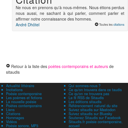
Ne nous en prenons qu'à nous-mêmes. Nous étions perdus
nous aussi, ne sachant à qui parler, comment parler et
affirmer notre connaissance des hommes.
André Dhôtel
Toutes les
citations
Retour à la liste des
poètes contemporains et auteurs
de
sitaudis
Actualité littéraire
Qui sommes-nous ?
Incitations
Ce qu'on trouvera dans ce taudis
Poésie contemporaine
Ce qu'on ne trouvera pas
Les poèmes et fictions
Le fil RSS de Sitaudis
La nouvelle poésie
Les éditions sitaudis
Poètes contemporains
Référencement naturel du site
Liens
Suivez sitaudis sur Mastodon
Citations
Suivez sitaudis sur Bluesky
Hommages
Soutenez Sitaudis sur Facebook
Vidéos
Sitaudis.fr poésie contemporaine,
Poésie sonore, MP3
accueil