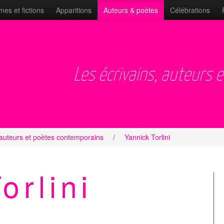
es et fictions
Apparitions
Auteurs & poètes
Célébrations
Les écrivains, auteurs 
 auteurs et poètes contemporains
/
Yannick Torlini
orlini