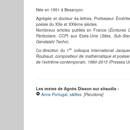
Née en 1951 à Besançon.
Agrégée et docteur ès-lettres, Professeur Émérite 
poésie du XXe et XXIème siècles.
Nombreux articles publiés en France (
Écritures 
Particolare, CCP
) aux Etats-Unis (
Sites, Sub-Sta
Gendaishi Techo
).
er
Co-direction du 1
colloque international Jacque
Roubaud, compositeur de mathématique et
poésie
de l’extrême-contemporain, 1980-2015
(Presses Un
Les textes de Agnès Disson sur sitaudis :
Anne Portugal, s&lfies
[Parutions]