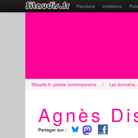
Parutions
Incitations
Poèm
Sitaudis.fr, poésie contemporaine
/
Les écrivains,
Agnès Di
Partager sur :