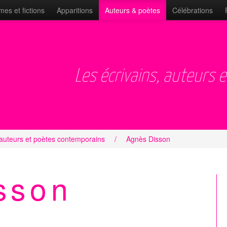
es et fictions
Apparitions
Auteurs & poètes
Célébrations
Les écrivains, auteurs 
 auteurs et poètes contemporains
/
Agnès Disson
sson