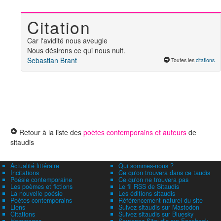
Citation
Car l'avidité nous aveugle
Nous désirons ce qui nous nuit.
Sebastian Brant
Toutes les
citations
Retour à la liste des
poètes contemporains et auteurs
de
sitaudis
Actualité littéraire
Qui sommes-nous ?
Incitations
Ce qu'on trouvera dans ce taudis
Poésie contemporaine
Ce qu'on ne trouvera pas
Les poèmes et fictions
Le fil RSS de Sitaudis
La nouvelle poésie
Les éditions sitaudis
Poètes contemporains
Référencement naturel du site
Liens
Suivez sitaudis sur Mastodon
Citations
Suivez sitaudis sur Bluesky
Hommages
Soutenez Sitaudis sur Facebook