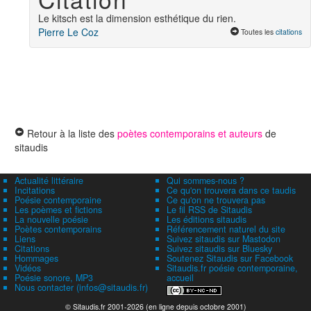
Le kitsch est la dimension esthétique du rien.
Pierre Le Coz
Toutes les
citations
Retour à la liste des
poètes contemporains et auteurs
de
sitaudis
Actualité littéraire
Qui sommes-nous ?
Incitations
Ce qu'on trouvera dans ce taudis
Poésie contemporaine
Ce qu'on ne trouvera pas
Les poèmes et fictions
Le fil RSS de Sitaudis
La nouvelle poésie
Les éditions sitaudis
Poètes contemporains
Référencement naturel du site
Liens
Suivez sitaudis sur Mastodon
Citations
Suivez sitaudis sur Bluesky
Hommages
Soutenez Sitaudis sur Facebook
Vidéos
Sitaudis.fr poésie contemporaine,
Poésie sonore, MP3
accueil
Nous contacter (infos@sitaudis.fr)
© Sitaudis.fr 2001-2026 (en ligne depuis octobre 2001)