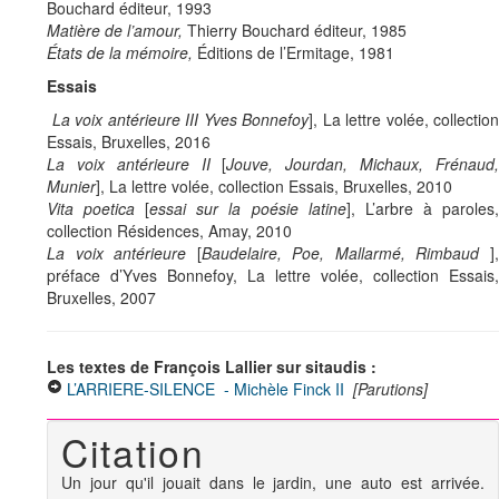
Bouchard éditeur, 1993
Matière de l’amour,
Thierry Bouchard éditeur, 1985
États de la mémoire,
Éditions de l’Ermitage, 1981
Essais
La voix antérieure III Yves Bonnefoy
], La lettre volée, collection
Essais, Bruxelles, 2016
La voix antérieure II
[
Jouve, Jourdan, Michaux, Frénaud
Munier
], La lettre volée, collection Essais, Bruxelles, 2010
Vita poetica
[
essai sur la poésie latine
], L’arbre à paroles
collection Résidences, Amay, 2010
La voix antérieure
[
Baudelaire, Poe, Mallarmé, Rimbaud
]
préface d’Yves Bonnefoy, La lettre volée, collection Essais,
Bruxelles, 2007
Les textes de François Lallier sur sitaudis :
L’ARRIERE-SILENCE - Michèle Finck II
[Parutions]
Citation
Un jour qu'il jouait dans le jardin, une auto est arrivée.