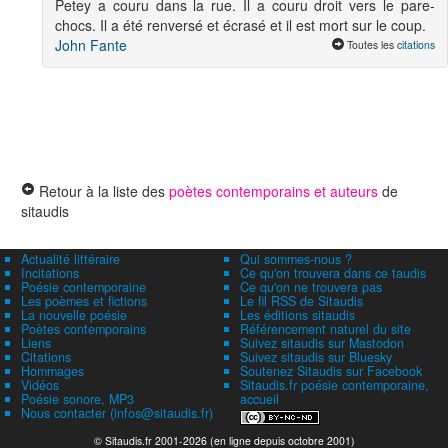
Petey a couru dans la rue. Il a couru droit vers le pare-
chocs. Il a été renversé et écrasé et il est mort sur le coup.
John Fante
Toutes les
citations
Retour à la liste des
poètes contemporains et auteurs
de
sitaudis
Actualité littéraire
Qui sommes-nous ?
Incitations
Ce qu'on trouvera dans ce taudis
Poésie contemporaine
Ce qu'on ne trouvera pas
Les poèmes et fictions
Le fil RSS de Sitaudis
La nouvelle poésie
Les éditions sitaudis
Poètes contemporains
Référencement naturel du site
Liens
Suivez sitaudis sur Mastodon
Citations
Suivez sitaudis sur Bluesky
Hommages
Soutenez Sitaudis sur Facebook
Vidéos
Sitaudis.fr poésie contemporaine,
Poésie sonore, MP3
accueil
Nous contacter (infos@sitaudis.fr)
© Sitaudis.fr 2001-2026 (en ligne depuis octobre 2001)