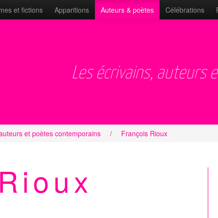
es et fictions
Apparitions
Auteurs & poètes
Célébrations
Les écrivains, auteurs 
 auteurs et poètes contemporains
/
François Rioux
 Rioux