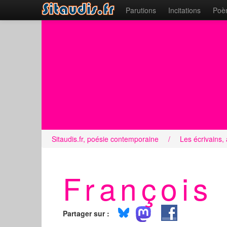
Parutions
Incitations
Poèm
Sitaudis.fr, poésie contemporaine
/
Les écrivains,
François
Partager sur :