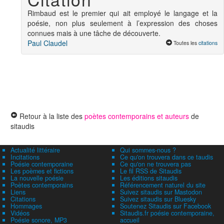
Rimbaud est le premier qui ait employé le langage et la
poésie, non plus seulement à l’expression des choses
connues mais à une tâche de découverte.
Paul Claudel
Toutes les
citations
Retour à la liste des
poètes contemporains et auteurs
de
sitaudis
Actualité littéraire
Qui sommes-nous ?
Incitations
Ce qu'on trouvera dans ce taudis
Poésie contemporaine
Ce qu'on ne trouvera pas
Les poèmes et fictions
Le fil RSS de Sitaudis
La nouvelle poésie
Les éditions sitaudis
Poètes contemporains
Référencement naturel du site
Liens
Suivez sitaudis sur Mastodon
Citations
Suivez sitaudis sur Bluesky
Hommages
Soutenez Sitaudis sur Facebook
Vidéos
Sitaudis.fr poésie contemporaine,
Poésie sonore, MP3
accueil