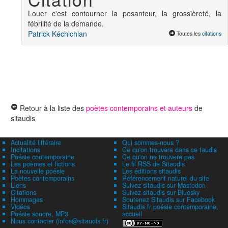
Louer c'est contourner la pesanteur, la grossièreté, la
fébrilité de la demande.
Patrick Kéchichian
Toutes les
citations
Retour à la liste des
poètes contemporains et auteurs
de
sitaudis
Actualité littéraire
Qui sommes-nous ?
Incitations
Ce qu'on trouvera dans ce taudis
Poésie contemporaine
Ce qu'on ne trouvera pas
Les poèmes et fictions
Le fil RSS de Sitaudis
La nouvelle poésie
Les éditions sitaudis
Poètes contemporains
Référencement naturel du site
Liens
Suivez sitaudis sur Mastodon
Citations
Suivez sitaudis sur Bluesky
Hommages
Soutenez Sitaudis sur Facebook
Vidéos
Sitaudis.fr poésie contemporaine,
Poésie sonore, MP3
accueil
Nous contacter (infos@sitaudis.fr)