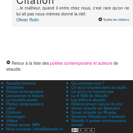
...le malheur, quand il entre chez nous, c'est rare qu'on ne
lui ait pas nous-mêmes donné la clef.
Olivier Rolin
Toutes les
citations
Retour à la liste des
poètes contemporains et auteurs
de
sitaudis
Actualité littéraire
Qui sommes-nous ?
Incitations
Ce qu'on trouvera dans ce taudis
Poésie contemporaine
Ce qu'on ne trouvera pas
Les poèmes et fictions
Le fil RSS de Sitaudis
La nouvelle poésie
Les éditions sitaudis
Poètes contemporains
Référencement naturel du site
Liens
Suivez sitaudis sur Mastodon
Citations
Suivez sitaudis sur Bluesky
Hommages
Soutenez Sitaudis sur Facebook
Vidéos
Sitaudis.fr poésie contemporaine,
Poésie sonore, MP3
accueil
Nous contacter (infos@sitaudis.fr)