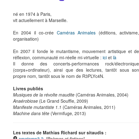
né en 1974 à Paris,
vit actuellement à Marseille.
En 2004 il co-crée
Caméras Animales
(éditions, activisme
organisation)
En 2007 il fonde le mutantisme, mouvement artistique et de
réflexion, communauté mi-réelle mi-virtuelle :
ici
et
là
Il donne des concerts-performances rock/électronique
(corps+ordinateur), ainsi que des lectures, tantôt sous son
propre nom, tantôt sous le nom de R3PLYc4N.
Livres publiés
Musiques de la révolte maudite
(Caméras Animales, 2004)
Anaérobiose
(Le Grand Souffle, 2009)
Manifeste mutantiste 1.1
(Caméras Animales, 2011)
Machine dans tête
(Vermifuge, 2013)
Les textes de Mathias Richard sur sitaudis :
amatemp3.2
[Poèmes et fictions]