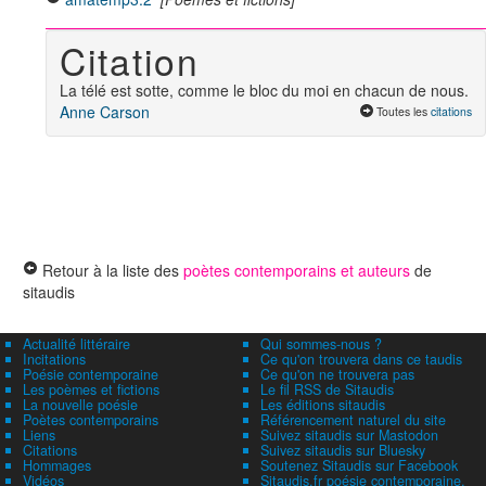
Citation
La télé est sotte, comme le bloc du moi en chacun de nous.
Anne Carson
Toutes les
citations
Retour à la liste des
poètes contemporains et auteurs
de
sitaudis
Actualité littéraire
Qui sommes-nous ?
Incitations
Ce qu'on trouvera dans ce taudis
Poésie contemporaine
Ce qu'on ne trouvera pas
Les poèmes et fictions
Le fil RSS de Sitaudis
La nouvelle poésie
Les éditions sitaudis
Poètes contemporains
Référencement naturel du site
Liens
Suivez sitaudis sur Mastodon
Citations
Suivez sitaudis sur Bluesky
Hommages
Soutenez Sitaudis sur Facebook
Vidéos
Sitaudis.fr poésie contemporaine,