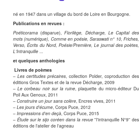
né en 1947 dans un village du bord de Loire en Bourgogne.
Publications en revues :
Poéticorama
(disparue),
Florilège, Décharge, Le Capital de
mots (numérique), Comme en poésie, Saraswati n° 10, Friches,
Verso, Écrits du Nord, Poésie/Première, Le journal des poètes,
L'Intranquille
...
et quelques anthologies
Livres de poèmes
–
Les certitudes précaires
, collection Polder, coproduction des
éditions Gros Textes et de la revue Décharge, 2009
–
Le corbeau noir sur la ruine
, plaquette du micro-éditeur D
Poil Aux Genoux, 2011
–
Construire un jour sans colère
, Encres vives, 2011
–
Les jours d'écume
, Corps Puce, 2012
–
Impressions d'en deçà
, Corps Puce, 2015
–
Étude sur le sijo coréen dans la revue
''l'intranquille N°9'' de
éditions de l'atelier de l'agneau