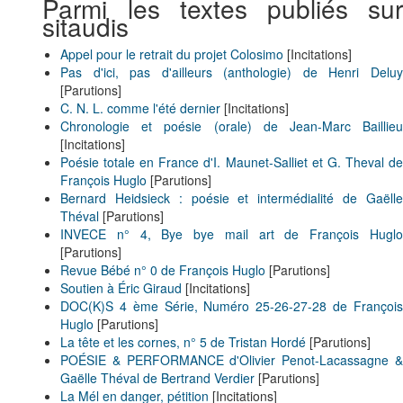
Parmi les textes publiés sur
sitaudis
Appel pour le retrait du projet Colosimo
[Incitations]
Pas d'ici, pas d'ailleurs (anthologie) de Henri Deluy
[Parutions]
C. N. L. comme l'été dernier
[Incitations]
Chronologie et poésie (orale) de Jean-Marc Baillieu
[Incitations]
Poésie totale en France d'I. Maunet-Salliet et G. Theval de
François Huglo
[Parutions]
Bernard Heidsieck : poésie et intermédialité de Gaëlle
Théval
[Parutions]
INVECE n° 4, Bye bye mail art de François Huglo
[Parutions]
Revue Bébé n° 0 de François Huglo
[Parutions]
Soutien à Éric Giraud
[Incitations]
DOC(K)S 4 ème Série, Numéro 25-26-27-28 de François
Huglo
[Parutions]
La tête et les cornes, n° 5 de Tristan Hordé
[Parutions]
POÉSIE & PERFORMANCE d'Olivier Penot-Lacassagne &
Gaëlle Théval de Bertrand Verdier
[Parutions]
La Mél en danger, pétition
[Incitations]