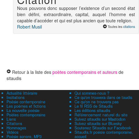
Nous pouvons donc supposer l’existence d’un second état
bien défini, extraordinaire, capital, auquel l’homme est
capable d’accéder et qui est plus ancien que toute religion.
Robert Musil
Toutes les
citations
Retour à la liste des
poètes contemporains et auteurs
de
sitaudis
Actualité littéraire
Qui sommes-nous ?
Incitations
Ce qu'on trouvera dans ce taudis
Poésie contemporaine
Ce qu'on ne trouvera pas
Les poèmes et fictions
Le fil RSS de Sitaudis
La nouvelle poésie
Les éditions sitaudis
Poètes contemporains
Référencement naturel du site
Liens
Suivez sitaudis sur Mastodon
Citations
Suivez sitaudis sur Bluesky
Hommages
Soutenez Sitaudis sur Facebook
Vidéos
Sitaudis.fr poésie contemporaine,
Poésie sonore, MP3
accueil